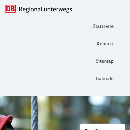
Hauptnavigation
Startseite
Kontakt
Sitemap
bahn.de
Unsere Ausflugstipps
regional.bahn.de: Das Regioportal de