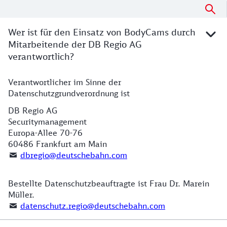
Datenschutzhinweise Bodycam im Detail
Wer ist für den Einsatz von BodyCams durch
Mitarbeitende der DB Regio AG
verantwortlich?
Verantwortlicher im Sinne der
Verantwortlich für den Einsatz von BodyCams in den 
Datenschutzgrundverordnung ist
DB Regio AG
Securitymanagement
Europa-Allee 70-76
60486 Frankfurt am Main
dbregio@deutschebahn.com
Bestellte Datenschutzbeauftragte ist Frau Dr. Marein
Müller.
datenschutz.regio@deutschebahn.com