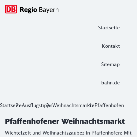
Hauptnavigation
Startseite
Kontakt
Sitemap
bahn.de
Pfaffenhofener Weihnachtsmarkt
Startseite
Ausflugstipps
Weihnachtsmärkte
Pfaffenhofen
Wichtelzeit und Weihnachtszauber in Pfaffenhofen: Mit dem
Pfaffenhofener Weihnachtsmarkt
Wichtelzeit und Weihnachtszauber in Pfaffenhofen: Mit