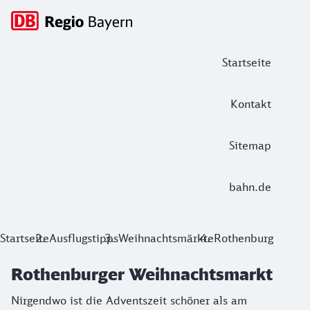
Hauptnavigation
Startseite
Kontakt
Sitemap
bahn.de
Rothenburger Weihnachtsmarkt
Startseite
Ausflugstipps
Weihnachtsmärkte
Rothenburg
Nirgendwo ist die Adventszeit schöner als am Reiterlesmar
Rothenburger Weihnachtsmarkt
Nirgendwo ist die Adventszeit schöner als am