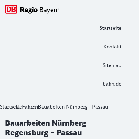
Hauptnavigation
Startseite
Kontakt
Sitemap
bahn.de
Bauarbeiten Nürnberg – Regensburg –
Startseite
Fahren
Bauabeiten Nürnberg - Passau
Seit dem 10. Juni 2026 gilt auf der Strecke Nürnberg – Re
Bauarbeiten Nürnberg –
Regensburg – Passau