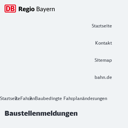
Hauptnavigation
Startseite
Kontakt
Sitemap
bahn.de
Baustellenmeldungen
Startseite
Fahren
Baubedingte Fahrplanänderungen
Baustellenmeldungen