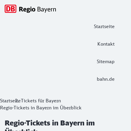
Hauptnavigation
Startseite
Kontakt
Sitemap
bahn.de
Regio-Tickets in Bayern im Überblick
Startseite
Tickets für Bayern
Regio-Tickets in Bayern im Überblick
Regio-Tickets sind perfekt für Tagesausflüge in Bayern. Sie
Regio-Tickets in Bayern im