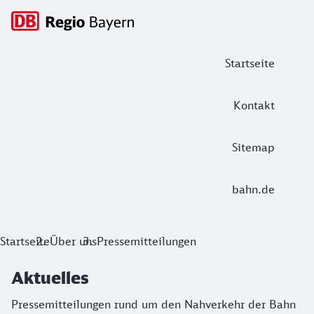
Hauptnavigation
Startseite
Kontakt
Sitemap
bahn.de
Aktuelles
Startseite
Über uns
Pressemitteilungen
Pressemitteilungen rund um den Nahverkehr der Bahn in Ba
Aktuelles
Pressemitteilungen rund um den Nahverkehr der Bahn