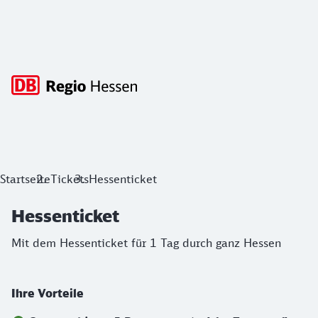
Hauptnavigation
Hessenticket
Startseite
Tickets
Hessenticket
Mit dem Hessenticket für 1 Tag durch ganz Hessen
Hessenticket
Mit dem Hessenticket für 1 Tag durch ganz Hessen
Ihre Vorteile