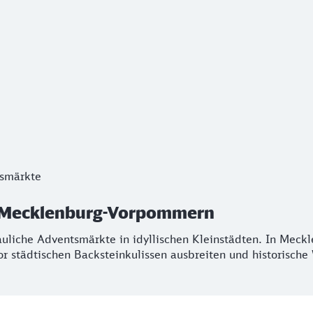
 Mecklenburg-Vorpommern
smärkte
he Adventsmärkte in idyllischen Kleinstädten. In Mecklenb
n Mecklenburg-Vorpommern
liche Adventsmärkte in idyllischen Kleinstädten. In Meck
r städtischen Backsteinkulissen ausbreiten und historische