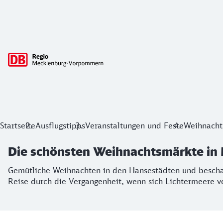
Hauptnavigation
Die schönsten Weihnachtsmärkte in
Startseite
Ausflugstipps
Veranstaltungen und Feste
Weihnacht
Gemütliche Weihnachten in den Hansestädten und beschaulic
Die schönsten Weihnachtsmärkte i
Gemütliche Weihnachten in den Hansestädten und beschau
Reise durch die Vergangenheit, wenn sich Lichtermeere vo