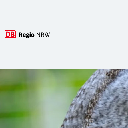
Hauptnavigation
Euregiozoo Aachen
Entdecken Sie die exotische Tierwelt des Aachener Tierpar