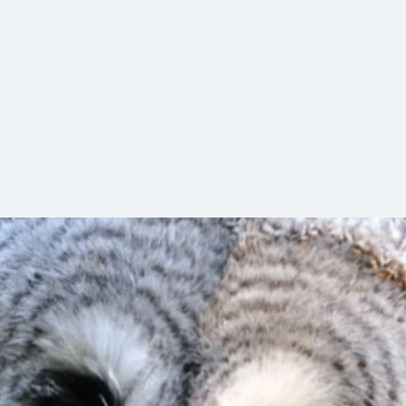
ks Euregiozoo in Aachen-Rothe Erde.