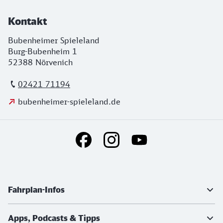
Kontakt
Bubenheimer Spieleland
Burg-Bubenheim 1
52388 Nörvenich
02421 71194
bubenheimer-spieleland.de
Social Media Links
Weiterführende Informationen
Fahrplan-Infos
Apps, Podcasts & Tipps