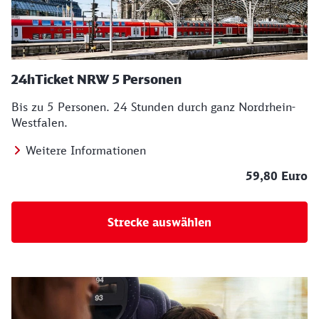
24hTicket NRW 5 Personen
Bis zu 5 Personen. 24 Stunden durch ganz Nordrhein-
Westfalen.
Weitere Informationen
59,80 Euro
Strecke auswählen