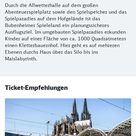
Durch die Allwetterhalle auf dem großen
Abenteuerspielplatz sowie den Spielspeicher und das
Spielparadies auf dem Hofgelände ist das
Bubenheimer Spieleland ein planungssicheres
Ausflugsziel. Im umgebauten Spielparadies erkunden
Kinder auf einer Fläche von ca. 1000 Quadratmetern
einen Kletterbauernhof. Hier geht es auf mehreren
Ebenen durchs Haus über das Silo bis ins
Maislabyrinth.
Ticket-Empfehlungen