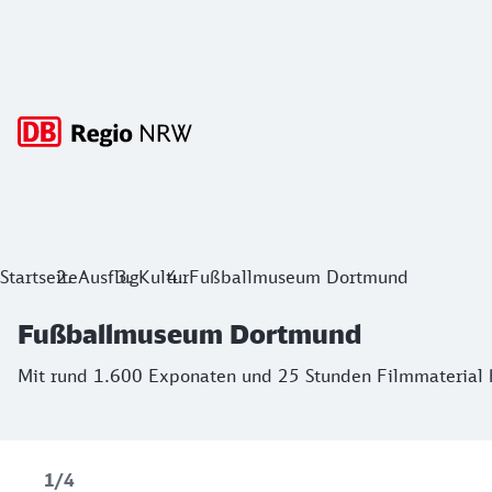
Hauptnavigation
Fußballmuseum Dortmund
Startseite
Ausflug
Kultur
Fußballmuseum Dortmund
Mit rund 1.600 Exponaten und 25 Stunden Filmmaterial ha
Fußballmuseum Dortmund
Mit rund 1.600 Exponaten und 25 Stunden Filmmaterial 
1/4