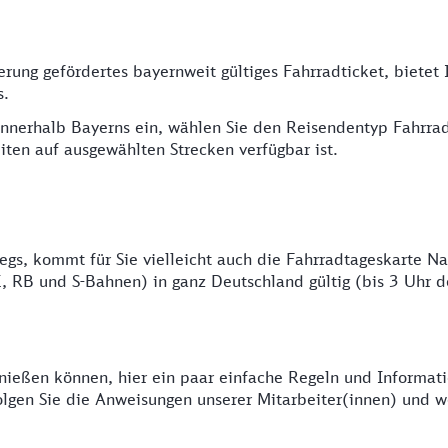
erung gefördertes bayernweit gültiges Fahrradticket, bietet
s.
innerhalb Bayerns ein, wählen Sie den Reisendentyp Fahrra
iten auf ausgewählten Strecken verfügbar ist.
gs, kommt für Sie vielleicht auch die Fahrradtageskarte Na
E, RB und S-Bahnen) in ganz Deutschland gültig (bis 3 Uhr 
genießen können, hier ein paar einfache Regeln und Informa
lgen Sie die Anweisungen unserer Mitarbeiter(innen) und weic