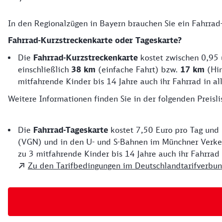
In den Regionalzügen in Bayern brauchen Sie ein Fahrrad
Zur Fahrradmitnahme in Bayern
Fahrrad-Kurzstreckenkarte oder Tageskarte?
Die
Fahrrad-Kurzstreckenkarte
kostet zwischen 0,95 u
einschließlich
38 km
(einfache Fahrt) bzw.
17 km
(Hin
mitfahrende Kinder bis 14 Jahre auch ihr Fahrrad in 
Weitere Informationen finden Sie in der folgenden Preisli
Fahrrad-Tageskarte
Die
Fahrrad-Tageskarte
kostet 7,50 Euro pro Tag und
(VGN) und in den U- und S-Bahnen im Münchner Verkeh
zu 3 mitfahrende Kinder bis 14 Jahre auch ihr Fahrrad
Zu den Tarifbedingungen im Deutschlandtarifverbu