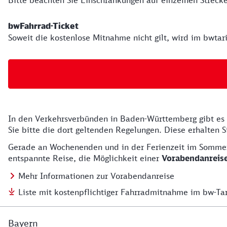
Bitte beachten Sie Einschränkungen auf einzelnen Strecke
​​​​​​​bwFahrrad-Ticket
Soweit die kostenlose Mitnahme nicht gilt, wird im bwta
In den Verkehrsverbünden in Baden-Württemberg gibt es 
Alle Infos
Sie bitte die dort geltenden Regelungen. Diese erhalten 
Gerade an Wochenenden und in der Ferienzeit im Sommer
entspannte Reise, die Möglichkeit einer
Vorabendanreis
Mehr Informationen zur Vorabendanreise
Liste mit kostenpflichtiger Fahrradmitnahme im bw-Ta
Bayern