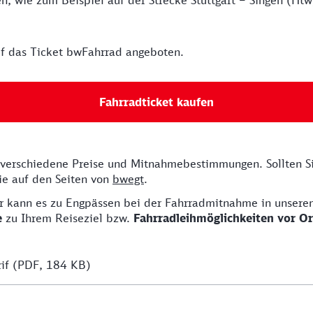
n, wie zum Beispiel auf der Strecke Stuttgart – Singen (Ht
rif das Ticket bwFahrrad angeboten.
Fahrradticket kaufen
verschiedene Preise und Mitnahmebestimmungen. Sollten Si
Sie auf den Seiten von
bwegt
.
 kann es zu Engpässen bei der Fahrradmitnahme in unsere
e
zu Ihrem Reiseziel bzw.
Fahrradleihmöglichkeiten vor Or
rif (PDF, 184 KB)