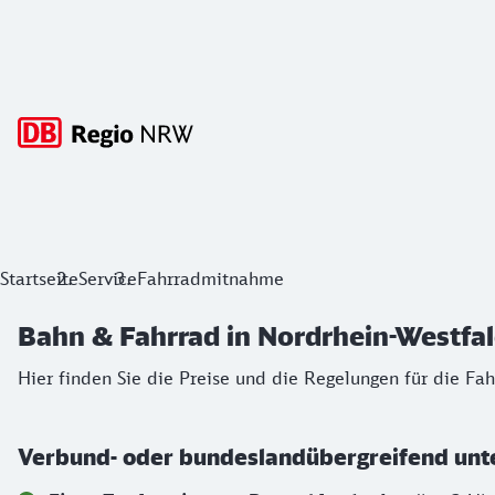
Hauptnavigation
Bahn & Fahrrad in Nordrhein-Westfale
Startseite
Service
Fahrradmitnahme
Hier finden Sie die Preise und die Regelungen für die Fah
Bahn & Fahrrad in Nordrhein-Westfa
Hier finden Sie die Preise und die Regelungen für die F
Verbund- oder bundeslandübergreifend unt