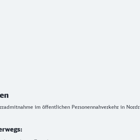
n
rradmitnahme im öffentlichen Personennahverkehr in Nordrhe
len
ahrradmitnahme im öffentlichen Personennahverkehr in Nordr
erwegs: