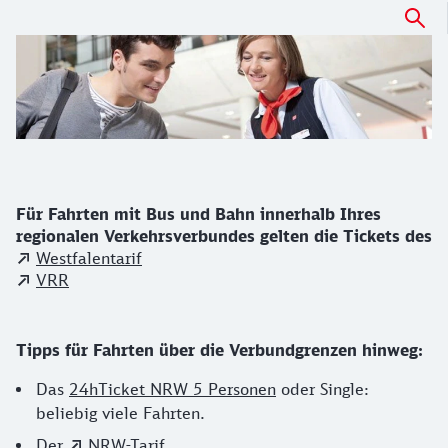
Infos zum Fahren im Westfalentarif
Für Fahrten mit Bus und Bahn innerhalb Ihres
regionalen Verkehrsverbundes gelten die Tickets des
Westfalentarif
VRR
Besondere Ticket-Tipps
Tipps für Fahrten über die Verbundgrenzen hinweg:
Das
24hTicket NRW 5 Personen
oder Single:
beliebig viele Fahrten.
Der
NRW-Tarif