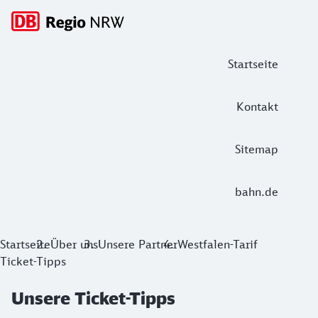
Hauptnavigation
Startseite
Kontakt
Sitemap
bahn.de
Unsere Ticket-Tipps
Startseite
Über uns
Unsere Partner
Westfalen-Tarif
Ticket-Tipps
Unsere Ticket-Tipps