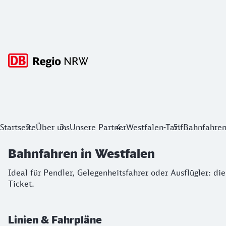
Hauptnavigation
Bahnfahren in Westfalen
Startseite
Über uns
Unsere Partner
Westfalen-Tarif
Bahnfahren
Ideal für Pendler, Gelegenheitsfahrer oder Ausflügler: die 
Bahnfahren in Westfalen
Ideal für Pendler, Gelegenheitsfahrer oder Ausflügler: d
Ticket.
Linien & Fahrpläne