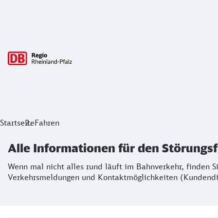
Hauptnavigation
Alle Informationen für den Störungsfal
Startseite
Fahren
Wenn mal nicht alles rund läuft im Bahnverkehr, finden Si
Alle Informationen für den Störungsf
Wenn mal nicht alles rund läuft im Bahnverkehr, finden S
Verkehrsmeldungen und Kontaktmöglichkeiten (Kundendi