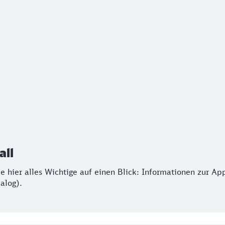
l
e hier alles Wichtige auf einen Blick: Informationen zur A
all
ie hier alles Wichtige auf einen Blick: Informationen zur A
alog).