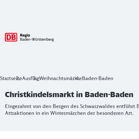
Hauptnavigation
Christkindelsmarkt in Baden-Baden
Startseite
Ausflug
Weihnachtsmärkte
Baden-Baden
Eingerahmt von den Bergen des Schwarzwaldes entführt Bad
Christkindelsmarkt in Baden-Baden
Eingerahmt von den Bergen des Schwarzwaldes entführt B
Attraktionen in ein Wintermärchen der besonderen Art.