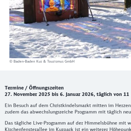
© Baden-Baden Kur & Tourismus GmbH
Kurz-Info zum Weihnachtsmarkt
Termine / Öffnungszeiten
27. November 2025 bis 6. Januar 2026, täglich von 11 
Ein Besuch auf dem Christkindelsmarkt mitten im Herzen d
zudem das abwechslungsreiche Programm mit täglich neue
Das tägliche Live-Programm auf der Himmelsbühne mit we
Kirchenfensterallee im Kurpark ist ein weiterer Höhepun