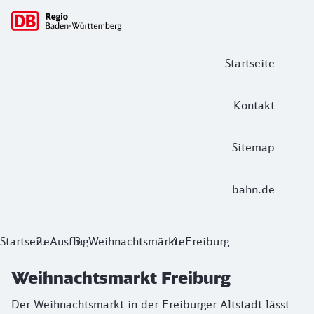
Hauptnavigation
Startseite
Kontakt
Sitemap
bahn.de
Weihnachtsmarkt Freiburg
Startseite
Ausflug
Weihnachtsmärkte
Freiburg
Der Weihnachtsmarkt in der Freiburger Altstadt lässt die h
Weihnachtsmarkt Freiburg
Der Weihnachtsmarkt in der Freiburger Altstadt lässt