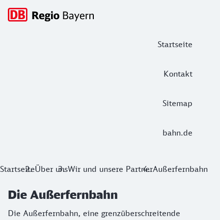
Hauptnavigation
Startseite
Kontakt
Sitemap
bahn.de
Die Außerfernbahn
Startseite
Über uns
Wir und unsere Partner
Außerfernbahn
Die Außerfernbahn, eine grenzüberschreitende Eisenbahnst
Die Außerfernbahn
Die Außerfernbahn, eine grenzüberschreitende