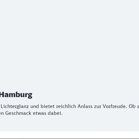
Hamburg
chterglanz und bietet reichlich Anlass zur Vorfreude. Ob au
 Hamburg
ichterglanz und bietet reichlich Anlass zur Vorfreude. Ob au
den Geschmack etwas dabei.