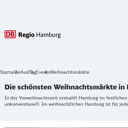
Hauptnavigation
Die schönsten Weihnachtsmärkte in 
Startseite
Ausflug
Events
Weihnachtsmärkte
In der Vorweihnachtszeit erstrahlt Hamburg im festlichen Li
Die schönsten Weihnachtsmärkte in
In der Vorweihnachtszeit erstrahlt Hamburg im festlichen L
unkonventionell: Im weihnachtlichen Hamburg ist für je