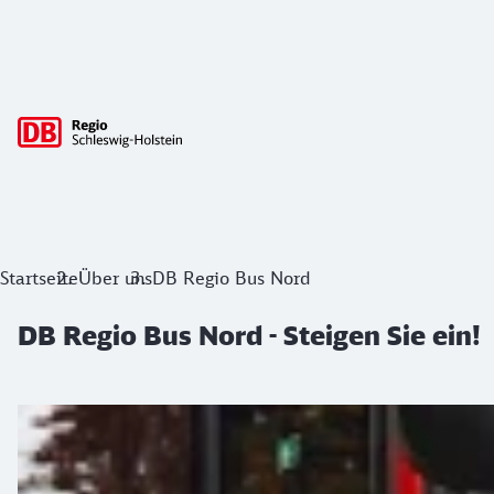
Hauptnavigation
DB Regio Bus Nord - Steigen Sie ein!
Startseite
Über uns
DB Regio Bus Nord
DB Regio Bus Nord - Steigen Sie ein!