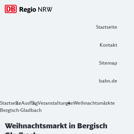
Hauptnavigation
Startseite
Kontakt
Sitemap
bahn.de
Weihnachtsmarkt in Bergisch Gladbac
Startseite
Ausflug
Veranstaltungen
Weihnachtsmärkte
Bergisch-Gladbach
Beschauliches Bummeln und ein buntes Programm für die ga
Weihnachtsmarkt in Bergisch