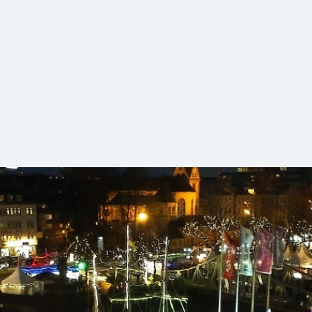
ordrhein-Westfalen
e, traditionelle Handwerkskunst und festliche Atmosphäre: