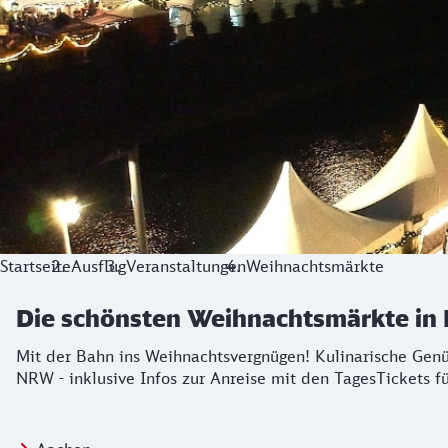
Startseite
Ausflug
Veranstaltungen
Weihnachtsmärkte
Die schönsten Weihnachtsmärkte in 
Mit der Bahn ins Weihnachtsvergnügen! Kulinarische Gen
NRW - inklusive Infos zur Anreise mit den TagesTickets f