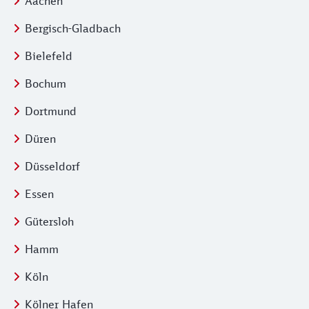
Übersicht über die Weihnachtsmärkte in N
Aachen
Bergisch-Gladbach
Bielefeld
Bochum
Dortmund
Düren
Düsseldorf
Essen
Gütersloh
Hamm
Köln
Kölner Hafen