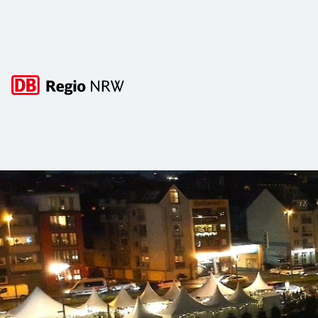
Hauptnavigation
Die schönsten Weihnachtsmärkte in N
Mit der Bahn ins Weihnachtsvergnügen! Kulinarische Genüss