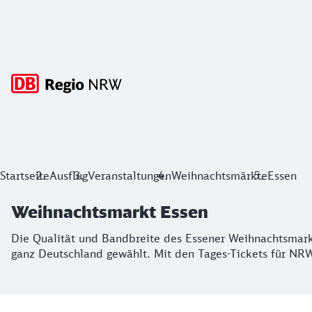
Hauptnavigation
Weihnachtsmarkt Essen
Startseite
Ausflug
Veranstaltungen
Weihnachtsmärkte
Essen
Die Qualität und Bandbreite des Essener Weihnachtsmarktes
Weihnachtsmarkt Essen
Die Qualität und Bandbreite des Essener Weihnachtsmark
ganz Deutschland gewählt. Mit den Tages-Tickets für NRW