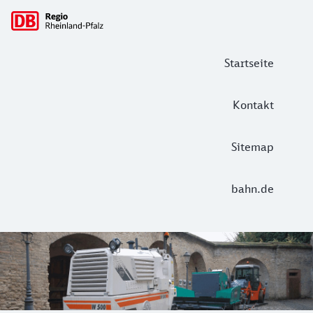
Hauptnavigation
Startseite
Kontakt
Sitemap
bahn.de
Deutsches Straßenmuseum in Germer
Vom Trampelpfad der Frühzeit zur Hightech-Autobahn der N