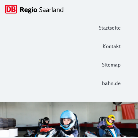
Hauptnavigation
Startseite
Kontakt
Sitemap
bahn.de
Indoor Kart Stahlwerk Bous
Die 360 Meter lange Kartstrecke in der größten Indoor-Kar