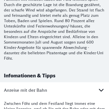
Durch die geschützte Lage ist die Brandung gezähmt,
der scharfe Wind wird abgefangen. Der Strand ist flach
und feinsandig und bietet mehr als genug Platz zum
Toben, Baden und Spielen. Rund 80 Prozent aller
Unterkünfte sind Ferienwohnungen/-häuser, die
besonders auf die Ansprüche und Bedürfnisse von
Kindern und Eltern eingerichtet sind. Alleine in den
Sommermonaten Juli und August sorgen rund 600
Kinder-Angebote für spannende Abwechslung -
darunter die beliebten Piratentage und die Kinder-Uni
Föhr.
Infomationen & Tipps
Anreise mit der Bahn
Zwischen Föhr und dem Festland liegt immer eine
Details zur Bahn-Anreise
kleine Seereise, egal ob Sie mit der Bahn oder mit dem