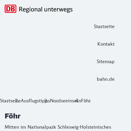
Hauptnavigation
Startseite
Kontakt
Sitemap
bahn.de
Föhr
Startseite
Ausflugstipps
Nordseeinseln
Föhr
Mitten im Nationalpark Schleswig-Holsteinisches Wattenmeer
Föhr
Mitten im Nationalpark Schleswig-Holsteinisches