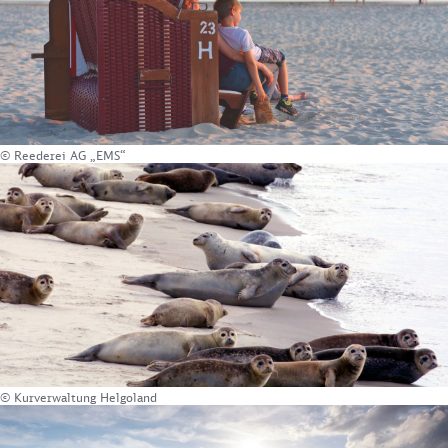
© Reederei AG „EMS“
© Kurverwaltung Helgoland