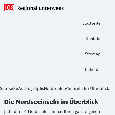
Hauptnavigation
Startseite
Kontakt
Sitemap
bahn.de
Die Nordseeinseln im Überblick
Startseite
Ausflugstipps
Nordseeinseln
Inseln im Überblick
Jede der 14 Nordseeinseln hat ihren ganz eigenen Charme. H
Die Nordseeinseln im Überblick
Jede der 14 Nordseeinseln hat ihren ganz eigenen