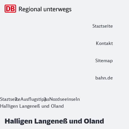
Hauptnavigation
Startseite
Kontakt
Sitemap
bahn.de
Halligen Langeneß und Oland
Startseite
Ausflugstipps
Nordseeinseln
Halligen Langeneß und Oland
Erkunden Sie Langeneß zu Fuß oder mit dem Rad. Ein belie
Halligen Langeneß und Oland