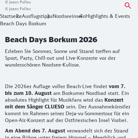
© Joern Pollex
© Joern Pollex
Startseite
Ausflugstipps
Nordseeinseln
Highlights & Events
Beach Days Borkum
Beach Days Borkum 2026
Erleben Sie Sommer, Sonne und Strand treffen auf
Sport, Party, Chill-out und Live-Konzerte vor der
wunderschönen Nordsee-Kulisse.
Details zu den Konzerten
Die 2026er Auflage voller Beach-Live findet
vom 7.
bis zum 10. August
am Borkumer Nordbad statt. Ein
absolutes Highlight für Musikfans wird das
Konzert
mit dem Sänger CLUESO
sein. Der Ausnahmekünstler
kommt im Rahmen seiner Deja-vu-Sommertour für ein
Open-Air-Konzert auf der Ostfriesischen Insel Vorbei.
Am Abend des 7. August
verwandelt sich der Strand
in eine Bühne unter freiem Himmel – Meerblick und