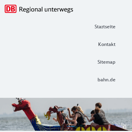
Hauptnavigation
Startseite
Kontakt
Sitemap
bahn.de
Papierbootregatta auf Spiekeroog – fü
Kreative Papierboote paddeln im Hafen von Spiekeroog um