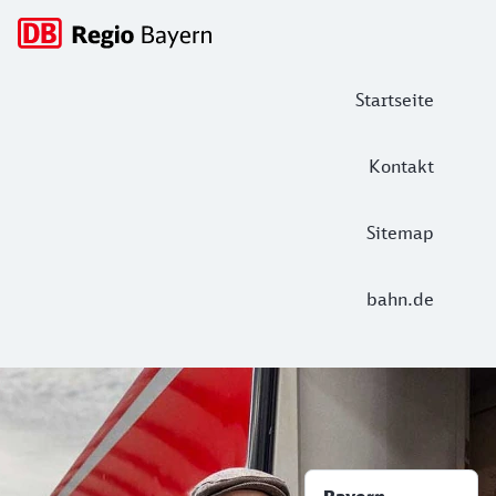
Hauptnavigation
Startseite
Kontakt
Sitemap
bahn.de
Unterwegs in Bayern
DB Regio Bayern: Tickets und Informa