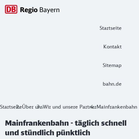
Hauptnavigation
Startseite
Kontakt
Sitemap
bahn.de
Mainfrankenbahn - täglich schnell und
Startseite
Über uns
Wir und unsere Partner
Mainfrankenbahn
Die Mainfrankenbahn bewegt Sie rund um Würzburg und läs
Mainfrankenbahn - täglich schnell
und stündlich pünktlich