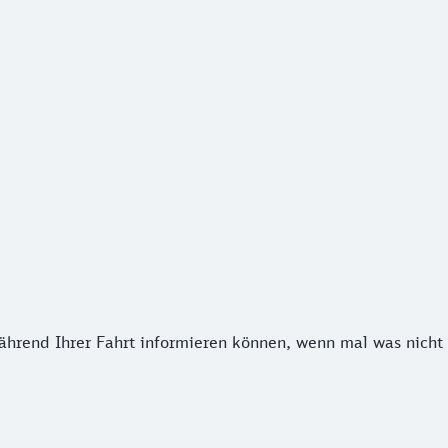
hrend Ihrer Fahrt informieren können, wenn mal was nicht na
während Ihrer Fahrt informieren können, wenn mal was nicht 