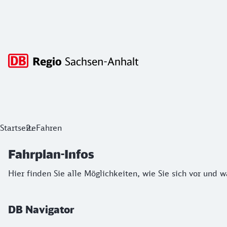
Hauptnavigation
Fahrplan-Infos
Startseite
Fahren
Hier finden Sie alle Möglichkeiten, wie Sie sich vor und wä
Fahrplan-Infos
Hier finden Sie alle Möglichkeiten, wie Sie sich vor und 
DB Navigator