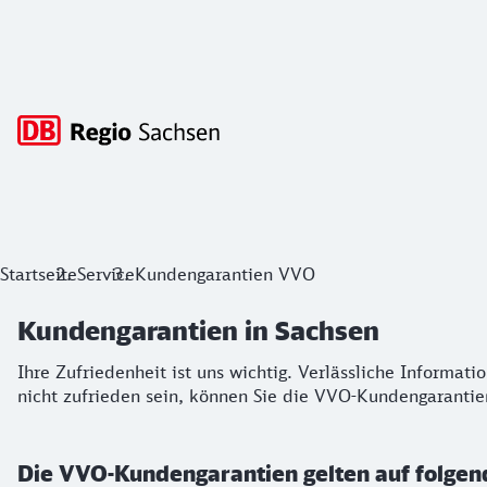
Hauptnavigation
Kundengarantien in Sachsen
Startseite
Service
Kundengarantien VVO
Ihre Zufriedenheit ist uns wichtig. Verlässliche Informatio
Kundengarantien in Sachsen
Ihre Zufriedenheit ist uns wichtig. Verlässliche Informat
nicht zufrieden sein, können Sie die VVO-Kundengaranti
Die VVO-Kundengarantien gelten auf folgen