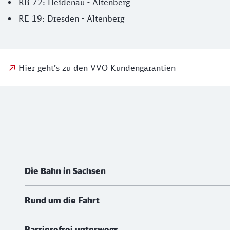
RB 72: Heidenau - Altenberg
RE 19: Dresden - Altenberg
Hier geht’s zu den VVO-Kundengarantien
Social Media Links
Weiterführende Informationen
Die Bahn in Sachsen
Rund um die Fahrt
Barrierefrei unterwegs