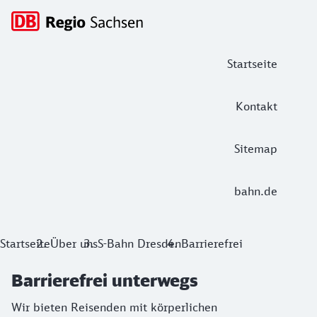
Hauptnavigation
Startseite
Kontakt
Sitemap
bahn.de
Barrierefrei unterwegs
Startseite
Über uns
S-Bahn Dresden
Barrierefrei
Wir bieten Reisenden mit körperlichen Einschränkungen bes
Barrierefrei unterwegs
Wir bieten Reisenden mit körperlichen