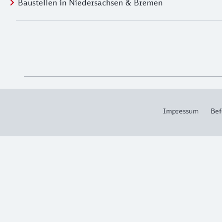
Baustellen in Niedersachsen & Bremen
Social Media Links
Weiterführende Informationen
Impressum
Bef