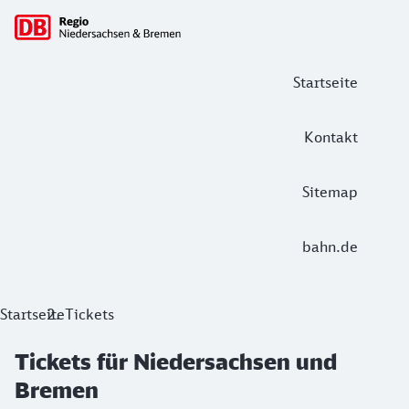
Hauptnavigation
Startseite
Kontakt
Sitemap
bahn.de
Tickets für Niedersachsen und Breme
Startseite
Tickets
Ob für Tagesausflüge, Gelegenheitsfahrten oder zur Arbeit,
Tickets für Niedersachsen und
Bremen