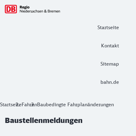
Hauptnavigation
Startseite
Kontakt
Sitemap
bahn.de
Baustellenmeldungen
Startseite
Fahren
Baubedingte Fahrplanänderungen
Baustellenmeldungen