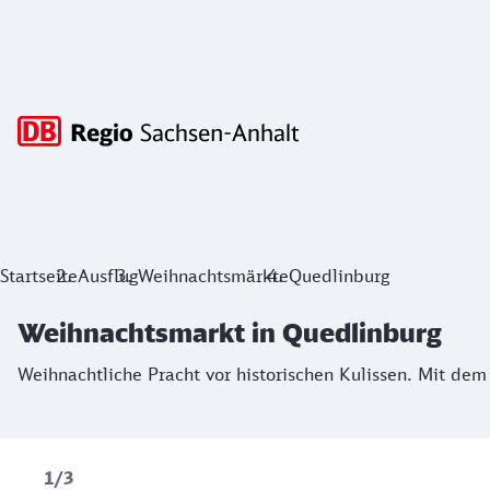
Hauptnavigation
Weihnachtsmarkt in Quedlinburg
Startseite
Ausflug
Weihnachtsmärkte
Quedlinburg
Weihnachtliche Pracht vor historischen Kulissen. Mit dem S
Weihnachtsmarkt in Quedlinburg
Weihnachtliche Pracht vor historischen Kulissen. Mit dem
1/3