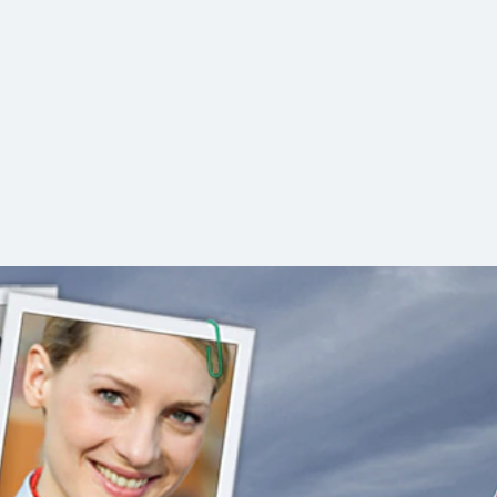
stein
n unseren Netzen. Wenn nicht alles rund läuft im Bahnverke
dem Laufenden.