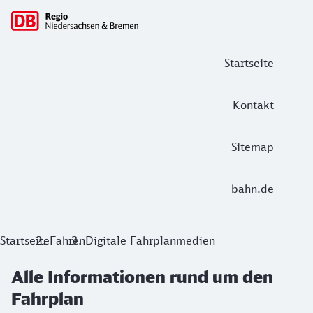
Hauptnavigation
Startseite
Kontakt
Sitemap
bahn.de
Alle Informationen rund um den Fahrp
Startseite
Fahren
Digitale Fahrplanmedien
Kennen Sie schon unsere grünen Alternativen?
Alle Informationen rund um den
Jedes Jahr werden 7,1 Millionen Fahrpläne gedruckt. Häufig
Fahrplan