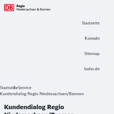
Hauptnavigation
Startseite
Kontakt
Sitemap
bahn.de
Kundendialog Regio Niedersachsen/
Startseite
Service
Kundendialog Regio Niedersachsen/Bremen
Das Team des Kundendialoges DB Regio Niedersachsen/Bremen
Kundendialog Regio