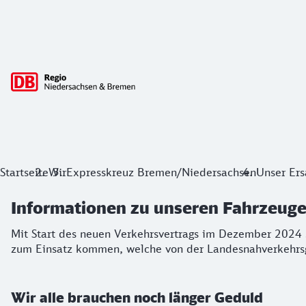
Hauptnavigation
Informationen zu unseren Fahrzeugen
Startseite
Wir
Expresskreuz Bremen/Niedersachsen
Unser Ers
Mit Start des neuen Verkehrsvertrags im Dezember 2024 s
Informationen zu unseren Fahrzeuge
Mit Start des neuen Verkehrsvertrags im Dezember 2024
zum Einsatz kommen, welche von der Landesnahverkehrsg
Wir alle brauchen noch länger Geduld