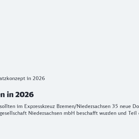
 in 2026
atzkonzept in 2026
ollten im Expresskreuz Bremen/Niedersachsen 35 neue Dop
n in 2026
 sollten im Expresskreuz Bremen/Niedersachsen 35 neue D
esellschaft Niedersachsen mbH beschafft wurden und Teil