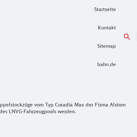
Startseite
Kontakt
Sitemap
bahn.de
pelstockzüge vom Typ Coradia Max der Firma Alstom zum E
oppelstockzüge vom Typ Coradia Max der Firma Alstom
 des LNVG-Fahrzeugpools werden.