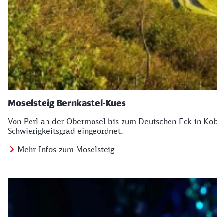
Moselsteig Bernkastel-Kues
Von Perl an der Obermosel bis zum Deutschen Eck in Kob
Schwierigkeitsgrad eingeordnet.
Mehr Infos zum Moselsteig