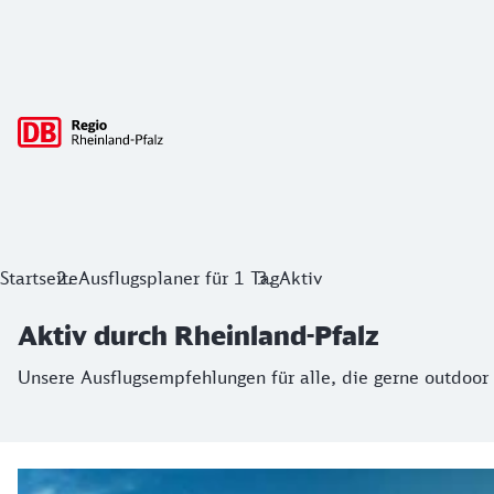
Hauptnavigation
Aktiv durch Rheinland-Pfalz
Startseite
Ausflugsplaner für 1 Tag
Aktiv
Unsere Ausflugsempfehlungen für alle, die gerne outdoor od
Aktiv durch Rheinland-Pfalz
Unsere Ausflugsempfehlungen für alle, die gerne outdoor 