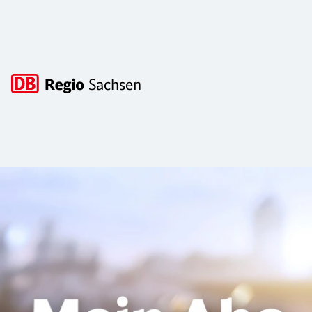
Hauptnavigation
Verkehrsverbund Vogtland
Der Verbundtarif Vogtland gilt in der Stadt Plauen und dem