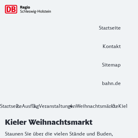
Hauptnavigation
Startseite
Kontakt
Sitemap
bahn.de
Kieler Weihnachtsmarkt
Startseite
Ausflug
Veranstaltungen
Weihnachtsmärkte
Kiel
Staunen Sie über die vielen Stände und Buden, Tannenbäume
Kieler Weihnachtsmarkt
Staunen Sie über die vielen Stände und Buden,