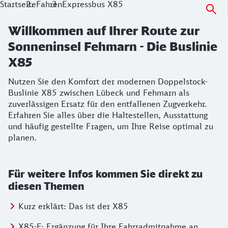
Startseite
Fahren
Expressbus X85
Willkommen auf Ihrer Route zur
Sonneninsel Fehmarn - Die Buslinie
X85
Nutzen Sie den Komfort der modernen Doppelstock-
Buslinie X85 zwischen Lübeck und Fehmarn als
zuverlässigen Ersatz für den entfallenen Zugverkehr.
Erfahren Sie alles über die Haltestellen, Ausstattung
und häufig gestellte Fragen, um Ihre Reise optimal zu
planen.
Für weitere Infos kommen Sie direkt zu
diesen Themen
Springe zu:
Kurz erklärt: Das ist der X85
Springe zu:
X85-F: Ergänzung für Ihre Fahrradmitnahme an