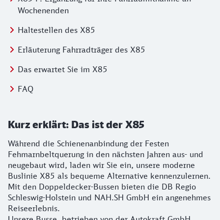
Wochenenden
Springe zu:
Haltestellen des X85
Springe zu:
Erläuterung Fahrradträger des X85
Springe zu:
Das erwartet Sie im X85
Springe zu:
FAQ
Kurz erklärt: Das ist der X85
Während die Schienenanbindung der Festen
Fehmarnbeltquerung in den nächsten Jahren aus- und
neugebaut wird, laden wir Sie ein, unsere moderne
Buslinie X85 als bequeme Alternative kennenzulernen.
Mit den Doppeldecker-Bussen bieten die DB Regio
Schleswig-Holstein und NAH.SH GmbH ein angenehmes
Reiseerlebnis.
Unsere Busse, betrieben von der Autokraft GmbH,