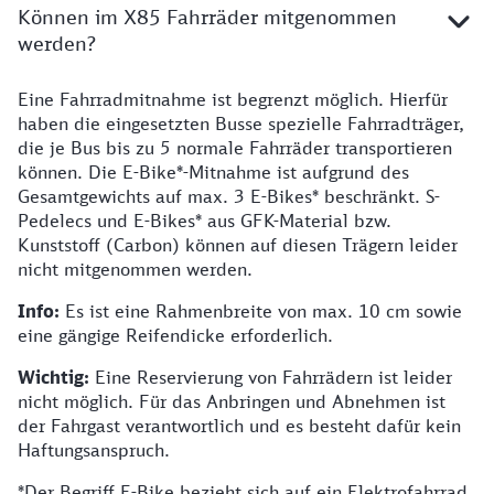
Können im X85 Fahrräder mitgenommen
werden?
Eine Fahrradmitnahme ist begrenzt möglich. Hierfür
Begrenzte Mitnahme möglich, ausgenommen E-Bikes a
haben die eingesetzten Busse spezielle Fahrradträger,
die je Bus bis zu 5 normale Fahrräder transportieren
können. Die E-Bike*-Mitnahme ist aufgrund des
Gesamtgewichts auf max. 3 E-Bikes* beschränkt. S-
Pedelecs und E-Bikes* aus GFK-Material bzw.
Kunststoff (Carbon) können auf diesen Trägern leider
nicht mitgenommen werden.
Info:
Es ist eine Rahmenbreite von max. 10 cm sowie
eine gängige Reifendicke erforderlich.
Wichtig:
Eine Reservierung von Fahrrädern ist leider
nicht möglich. Für das Anbringen und Abnehmen ist
der Fahrgast verantwortlich und es besteht dafür kein
Haftungsanspruch.
*Der Begriff E-Bike bezieht sich auf ein Elektrofahrrad